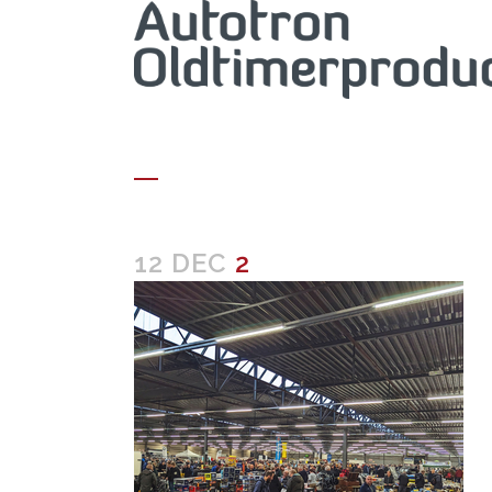
2
12 DEC
2