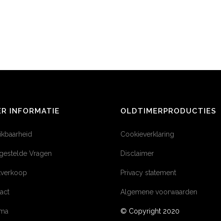
R INFORMATIE
OLDTIMERPRODUCTIES
ikbaarheid
Cookieverklaring
gestelde Vragen
Disclaimer
tverkoop
Privacy statement
act
Algemene voorwaarden
éma
© Copyright 2020