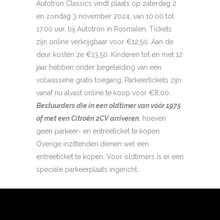
Autotron Classics vindt plaats op zaterdag 2
en zondag 3 november 2024, van 10.00 tot
17.00 uur, bij Autotron in Rosmalen. Tickets
zijn online verkrijgbaar voor €12,50. Aan de
deur kosten ze €13,50. Kinderen tot en met 12
jaar hebben onder begeleiding van een
volwassene gratis toegang. Parkeertickets zijn
vanaf nu alvast online te koop voor €8,00.
Bestuurders die in een oldtimer van vóór 1975
of met een Citroën 2CV arriveren
,
hoeven
geen parkeer- en entreeticket te kopen.
Overige inzittenden dienen wel een
entreeticket te kopen. Voor oldtimers is er een
speciale parkeerplaats ingericht.