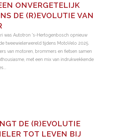
EEN ONVERGETELIJK
NS DE (R)EVOLUTIE VAN
R
ari was Autotron 's-Hertogenbosch opnieuw
de tweewielerwereld tijdens MotoVelo 2025.
bers van motoren, brommers en fietsen samen
 enthousiasme, met een mix van indrukwekkende
s...
GT DE (R)EVOLUTIE
ELER TOT LEVEN BIJ