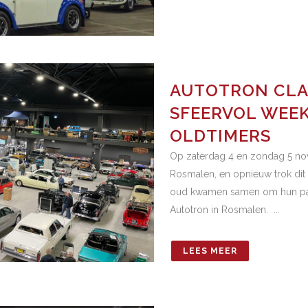
AUTOTRON CLAS
SFEERVOL WEEK
OLDTIMERS
Op zaterdag 4 en zondag 5 nov
Rosmalen, en opnieuw trok dit
oud kwamen samen om hun passi
Autotron in Rosmalen. ...
LEES MEER