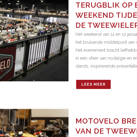
TERUGBLIK OP 
WEEKEND TIJDE
DE TWEEWIELE
Het weekend van 11 en 12 janu
het bruisende middelpunt van 
Het evenement bracht liefheb
in een sfeer van nostalgie en
stands, inspirerende presentatie
LEES MEER
MOTOVELO BREN
VAN DE TWEEWI