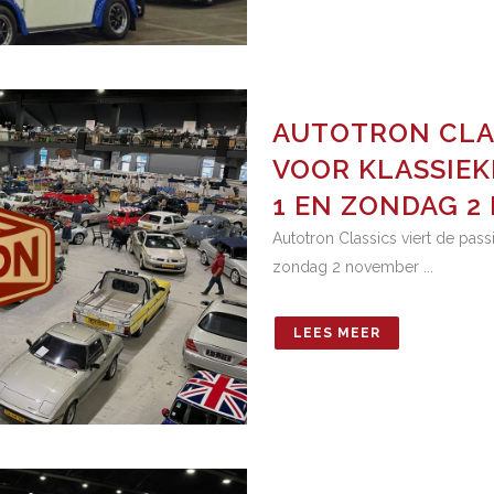
AUTOTRON CLAS
VOOR KLASSIEK
1 EN ZONDAG 2
Autotron Classics viert de pass
zondag 2 november ...
LEES MEER