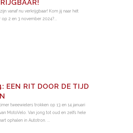
RIJGBAAR!
ijn vanaf nu verkrijgbaar! Kom jij naar hét
r op 2 en 3 november 2024?...
 EEN RIT DOOR DE TIJD
EN
imer tweewielers trokken op 13 en 14 januari
 van MotoVelo. Van jong tot oud en zelfs hele
t ophalen in Autotron. ...