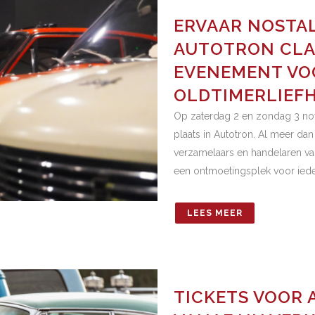
ERVAAR NOSTAL
AUTOTRON CLAS
EVENEMENT VO
OLDTIMERLIEF
Op zaterdag 2 en zondag 3 no
plaats in Autotron. Al meer dan 
verzamelaars en handelaren van
een ontmoetingsplek voor ieder
LEES MEER
TICKETS VOOR 