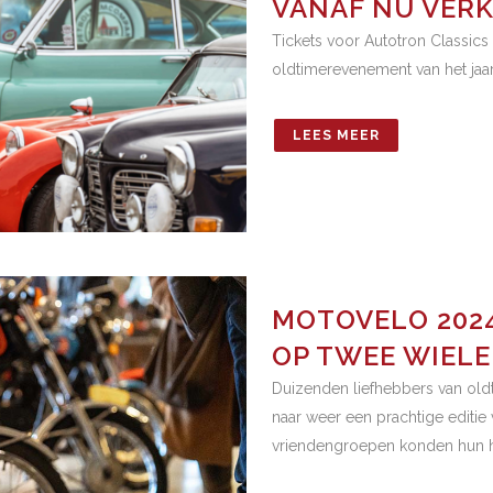
VANAF NU VERK
Tickets voor Autotron Classics z
oldtimerevenement van het jaa
LEES MEER
MOTOVELO 2024:
OP TWEE WIEL
Duizenden liefhebbers van oldt
naar weer een prachtige editie
vriendengroepen konden hun har