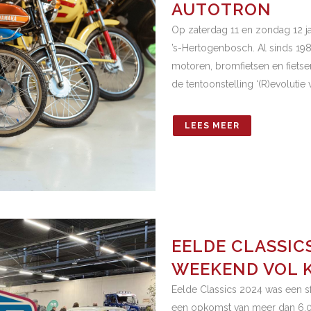
AUTOTRON
Op zaterdag 11 en zondag 12 ja
’s-Hertogenbosch. Al sinds 198
motoren, bromfietsen en fietsen
de tentoonstelling ‘(R)evolutie 
LEES MEER
EELDE CLASSICS
WEEKEND VOL 
Eelde Classics 2024 was een s
een opkomst van meer dan 6.00