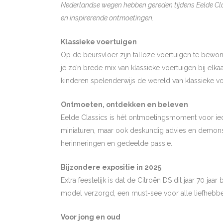
Nederlandse wegen hebben gereden tijdens Eelde Cla
en inspirerende ontmoetingen.
Klassieke voertuigen
Op de beursvloer zijn talloze voertuigen te bewo
je zo’n brede mix van klassieke voertuigen bij el
kinderen spelenderwijs de wereld van klassieke v
Ontmoeten, ontdekken en beleven
Eelde Classics is hét ontmoetingsmoment voor iede
miniaturen, maar ook deskundig advies en demonstr
herinneringen en gedeelde passie.
Bijzondere expositie in 2025
Extra feestelijk is dat de Citroën DS dit jaar 70 j
model verzorgd, een must-see voor alle liefhebbe
Voor jong en oud