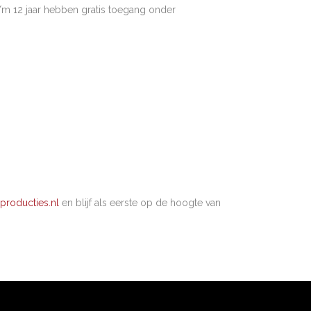
t/m 12 jaar hebben gratis toegang onder
producties.nl
en blijf als eerste op de hoogte van