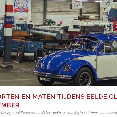
OORTEN EN MATEN TIJDENS EELDE C
VEMBER
2025 staat Flowerdome Eelde opnieuw volledig in het teken van alle soor