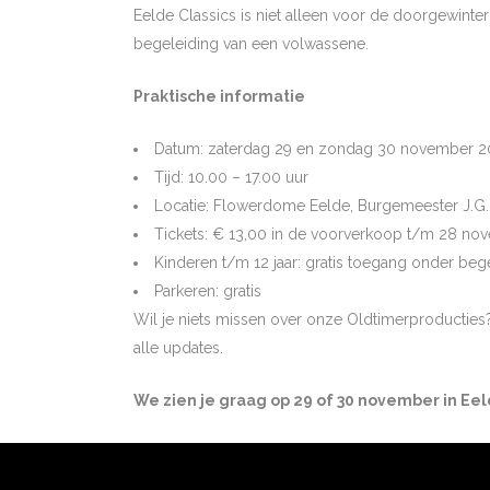
Eelde Classics is niet alleen voor de doorgewinte
begeleiding van een volwassene.
Praktische informatie
Datum: zaterdag 29 en zondag 30 november 2
Tijd: 10.00 – 17.00 uur
Locatie: Flowerdome Eelde, Burgemeester J.G
Tickets: € 13,00 in de voorverkoop t/m 28 nov
Kinderen t/m 12 jaar: gratis toegang onder beg
Parkeren: gratis
Wil je niets missen over onze Oldtimerproducties? 
alle updates.
We zien je graag op 29 of 30 november in Eel