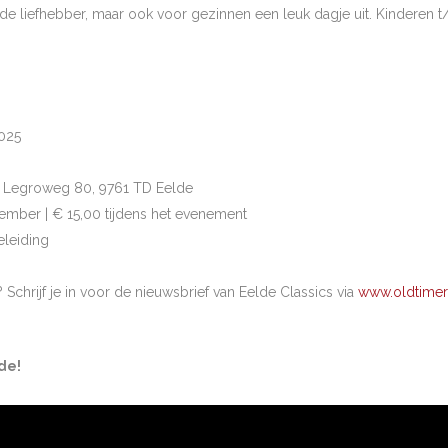
rde liefhebber, maar ook voor gezinnen een leuk dagje uit. Kinderen 
025
. Legroweg 80, 9761 TD Eelde
ember | € 15,00 tijdens het evenement
eleiding
Schrijf je in voor de nieuwsbrief van Eelde Classics via
www.oldtimer
de!