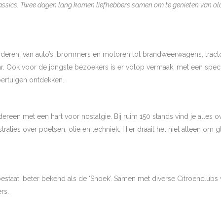
ssics. Twee dagen lang komen liefhebbers samen om te genieten van oldt
nderen: van auto’s, brommers en motoren tot brandweerwagens, tract
kaar. Ook voor de jongste bezoekers is er volop vermaak, met een sp
oertuigen ontdekken.
reen met een hart voor nostalgie. Bij ruim 150 stands vind je alles 
aties over poetsen, olie en techniek. Hier draait het niet alleen om 
aar bestaat, beter bekend als de ‘Snoek’. Samen met diverse Citroënclub
rs.