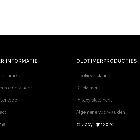
R INFORMATIE
OLDTIMERPRODUCTIES
ikbaarheid
Cookieverklaring
gestelde Vragen
Disclaimer
tverkoop
Privacy statement
act
Algemene voorwaarden
éma
© Copyright 2020