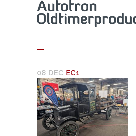
EC1
08 DEC
EC1