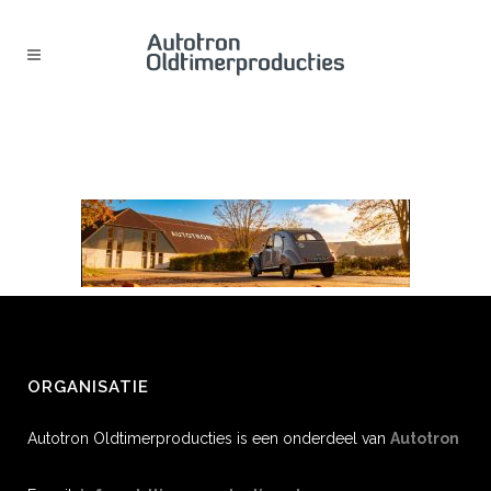
EEND_AFBEELDING_NIEUW
ORGANISATIE
Autotron Oldtimerproducties is een onderdeel van
Autotron