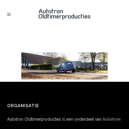
ONTWERP ZONDER TITEL (4)
ORGANISATIE
Autotron Oldtimerproducties is een onderdeel van
Autotron