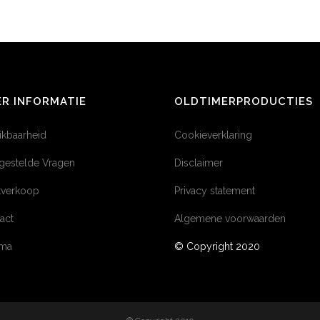
R INFORMATIE
OLDTIMERPRODUCTIES
ikbaarheid
Cookieverklaring
gestelde Vragen
Disclaimer
tverkoop
Privacy statement
act
Algemene voorwaarden
éma
© Copyright 2020