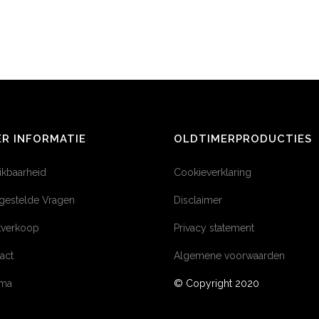
R INFORMATIE
OLDTIMERPRODUCTIES
ikbaarheid
Cookieverklaring
gestelde Vragen
Disclaimer
tverkoop
Privacy statement
act
Algemene voorwaarden
éma
© Copyright 2020