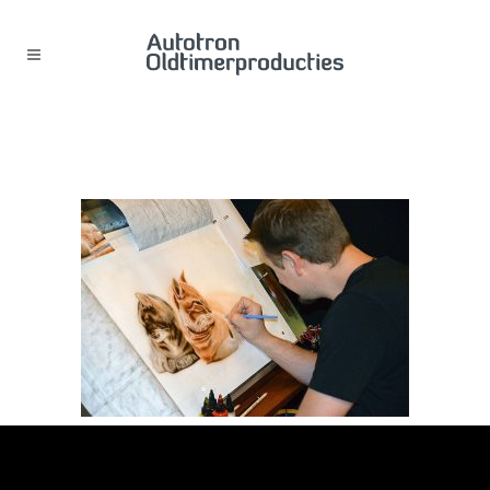
10407619_10200166031669635_696819