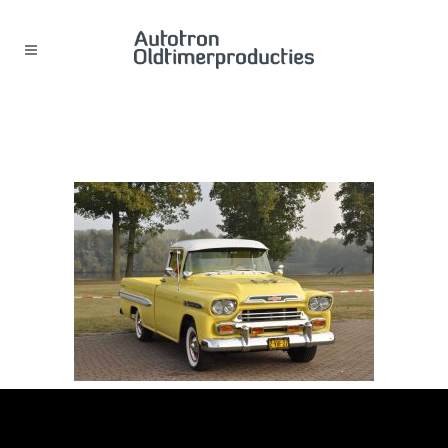
53619782_2055890954710445_53606329