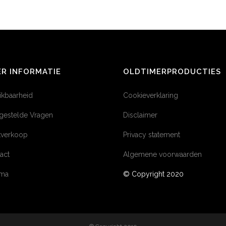
R INFORMATIE
OLDTIMERPRODUCTIES
ikbaarheid
Cookieverklaring
gestelde Vragen
Disclaimer
tverkoop
Privacy statement
act
Algemene voorwaarden
éma
© Copyright 2020