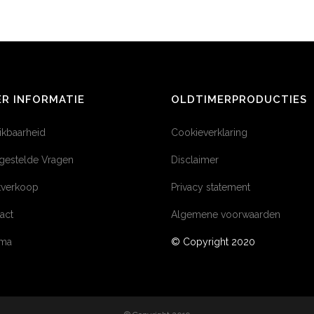
R INFORMATIE
OLDTIMERPRODUCTIES
ikbaarheid
Cookieverklaring
gestelde Vragen
Disclaimer
tverkoop
Privacy statement
act
Algemene voorwaarden
éma
© Copyright 2020