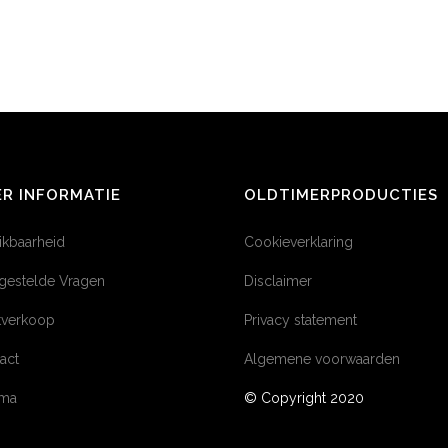
R INFORMATIE
OLDTIMERPRODUCTIES
ikbaarheid
Cookieverklaring
gestelde Vragen
Disclaimer
tverkoop
Privacy statement
act
Algemene voorwaarden
éma
© Copyright 2020