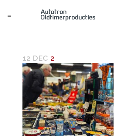
2
12 DEC
2