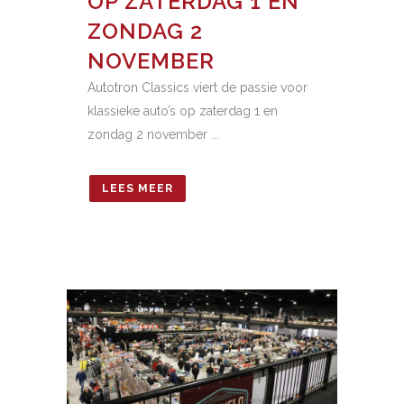
OP ZATERDAG 1 EN
ZONDAG 2
NOVEMBER
Autotron Classics viert de passie voor
klassieke auto’s op zaterdag 1 en
zondag 2 november ...
LEES MEER